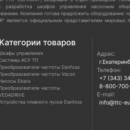
я: разработка шкафов управления насосным обору
ванием. Компания готова предложить оборудование: ч
" является официальным представителем мировых пр
Категории товаров
Шкафы управления
Адрес:
Системы АСУ ТП
г.Екатеринб
Преобразователи частоты Danfoss
Телефон:
Преобразователи частоты Vacon
+7 (343) 3
Насосы Ebara
8-800-700
Преобразователи частоты
E-mail:
VEDADRIVE
Устройства плавного пуска Danfoss
info@ttc-eu