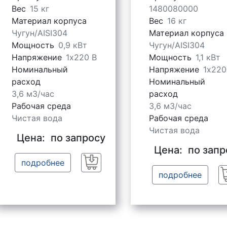
Вес
15 кг
1480080000
Материал корпуса
Вес
16 кг
Чугун/AISI304
Материал корпуса
Мощность
0,9 кВт
Чугун/AISI304
Напряжение
1х220 В
Мощность
1,1 кВт
Номинальный
Напряжение
1х220
расход
Номинальный
3,6 м3/час
расход
Рабочая среда
3,6 м3/час
Чистая вода
Рабочая среда
Чистая вода
Цена:
по запросу
Цена:
по запр
подробнее
Заказать
подробнее