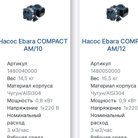
Насос Ebara COMPACT
Насос Ebara COM
AM/10
AM/12
Артикул
Артикул
1480040000
1480050000
Вес
14,5 кг
Вес
15,5 кг
Материал корпуса
Материал корпуса
Чугун/AISI304
Чугун/AISI304
Мощность
0,8 кВт
Мощность
0,9 кВт
Напряжение
1х220 В
Напряжение
1х220
Номинальный
Номинальный
расход
расход
3 м3/час
3 м3/час
Рабочая среда
Рабочая среда