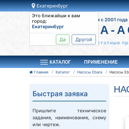
Екатеринбург
Это ближайши к вам
Работаем с 2001 года
город:
Екатеринбург
СИСТЕМА-А
Да
Другой
Шкафы управления, частотные пр
КАТАЛОГ
ПРИМЕНЕНИЕ
Главная
Каталог
Насосы Ebara
НА
Быстрая заявка
Пришлите техническое
задание, наименование, схему
или чертеж.