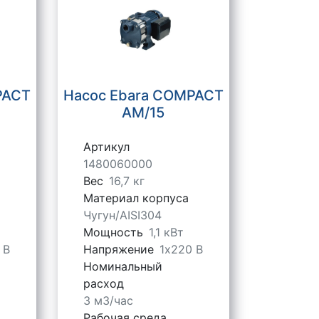
PACT
Насос Ebara COMPACT
AM/15
Артикул
1480060000
Вес
16,7 кг
Материал корпуса
Чугун/AISI304
Мощность
1,1 кВт
 В
Напряжение
1х220 В
Номинальный
расход
3 м3/час
Рабочая среда