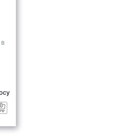
 В
осу
Заказать