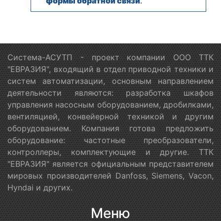
формы обратной связи
.
Система-АСУТП - проект компании ООО ТТК
"ЕВРАЗИЯ", входящий в отдел приводной техники и
систем автоматизации, основным направлением
деятельности являются: разработка шкафов
управления насосным оборудованием, дробилками,
вентиляцией, конвейерной техникой и другим
оборудованием. Компания готова предложить
оборудование: частотные преобразователи,
контроллеры, комплектующие и другие. ТТК
"ЕВРАЗИЯ" является официальным представителем
мировых производителей Danfoss, Siemens, Vacon,
Hyndai и других.
Меню