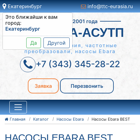
Екатеринбург
info@ttc-eurasia.ru
Это ближайши к вам
Работаем с 2001 года
город:
Екатеринбург
СИСТЕМА-АСУТП
Да
Другой
Шкафы управления, частотные
преобразовали, насосы Ebara
+7 (343) 345-28-22
Заявка
Перезвонить
Главная
Каталог
Насосы Ebara
Насосы Ebara BEST
НАСОСЫ EBARA BEST