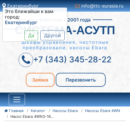
Екатеринбург
info@ttc-eurasia.ru
Это ближайши к вам
Работаем с 2001 года
город:
Екатеринбург
СИСТЕМА-АСУТП
Да
Другой
Шкафы управления, частотные
преобразовали, насосы Ebara
+7 (343) 345-28-22
Заявка
Перезвонить
Главная
Каталог
Насосы Ebara
Насосы Ebara 4WN
Насос Ebara 4WN3-16/1,1M OF EPE